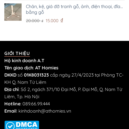
gốc
hiện
là:
tại
Chân, kệ, giá đỡ tranh gỗ, ảnh, điện thoại, đĩa...
bằng gỗ
60.000 ₫.
là:
40.000 ₫.
Giá
Giá
₫
20.000
15.000
₫
gốc
hiện
là:
tại
20.000 ₫.
là:
15.000 ₫.
GIỚI THIỆU
Hộ kinh doanh A.T
Tên giao dịch
:
AT Homies
DKKD
số
01K8031323
cấp ngày 27/4/2023 tại Phòng TC-
KH Q. Nam Từ Liêm
Địa chỉ
: Số 2, ngách 371/10 Đại Mỗ, P. Đại Mỗ, Q. Nam Từ
Liêm, Tp. Hà Nội
Hotline
:
089.66.99.444
Email
:
kinhdoanh@athomies.vn