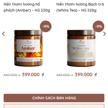
Nến thơm hương hổ
Nến thơm hương Bạch trà
phách (Amber) – Hũ 220g
(White Tea) – Hũ 220g
-9%
-9%
Giá
399.000
₫
Giá
Giá
399.000
₫
Giá
440.000
440.000
₫
₫
gốc
hiện
gốc
hiện
là:
tại
là:
tại
440.000 ₫.
là:
440.000 ₫.
là:
00 ₫.
399.000 ₫.
399.00
CHÍNH SÁCH BÁN HÀNG