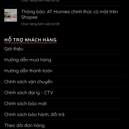
ở
Chức năng bình luận bị tắt
QR
Zalo
ngân
Hướng
thanh
hàng
dẫn
toán
Thông báo: AT Homies chính thức có mặt trên
treo
Shopee
tranh
ở
Chức năng bình luận bị tắt
bằng
Thông
đinh
báo:
3
AT
HỖ TRỢ KHÁCH HÀNG
chân
Homies
không
Giới thiệu
chính
cần
thức
khoan
có
Hướng dẫn mua hàng
đục
mặt
tường
trên
Hướng dẫn thanh toán
Shopee
Chính sách vận chuyển
Chính sách đại lý – CTV
Chính sách bảo mật
Chính sách bảo hành, đổi trả
Theo dõi đơn hàng