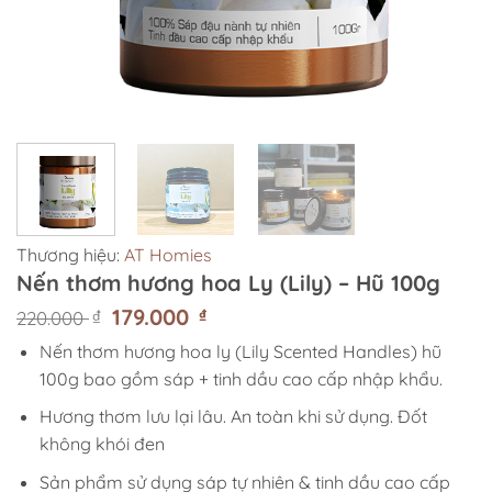
Thương hiệu:
AT Homies
Nến thơm hương hoa Ly (Lily) – Hũ 100g
Giá
179.000
Giá
₫
₫
220.000
gốc
hiện
Nến thơm hương hoa ly (Lily Scented Handles) hũ
là:
tại
220.000 ₫.
là:
100g bao gồm sáp + tinh dầu cao cấp nhập khẩu.
179.000 ₫.
Hương thơm lưu lại lâu. An toàn khi sử dụng. Đốt
không khói đen
Sản phẩm sử dụng sáp tự nhiên & tinh dầu cao cấp