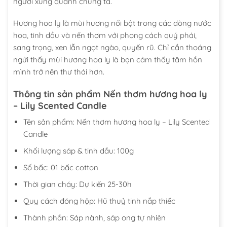
người xung quanh chúng ta.
Hương hoa ly là mùi hương nổi bật trong các dòng nước
hoa, tinh dầu và nến thơm với phong cách quý phái,
sang trọng, xen lẫn ngọt ngào, quyến rũ. Chỉ cần thoáng
ngửi thấy mùi hương hoa ly là bạn cảm thấy tâm hồn
mình trở nên thư thái hơn.
Thông tin sản phẩm Nến thơm hương hoa ly
– Lily Scented Candle
Tên sản phẩm: Nến thơm hương hoa ly – Lily Scented
Candle
Khối lượng sáp & tinh dầu: 100g
Số bấc: 01 bấc cotton
Thời gian cháy: Dự kiến 25-30h
Quy cách đóng hộp: Hũ thuỷ tinh nắp thiếc
Thành phần: Sáp nành, sáp ong tự nhiên