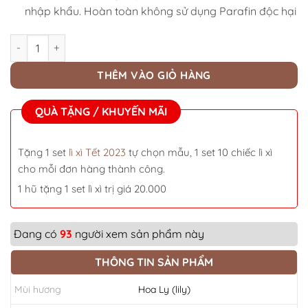
nhập khẩu. Hoàn toàn không sử dụng Parafin độc hại
Nến thơm hương hoa Ly (Lily) - Hũ 100g số lượng
THÊM VÀO GIỎ HÀNG
QUÀ TẶNG / KHUYẾN MÃI
Tặng 1 set
lì xì Tết 2023
tự chọn mẫu, 1 set 10 chiếc lì xì
cho mỗi đơn hàng thành công.
1 hũ tặng 1 set lì xì trị giá 20.000
Đang có
93
người xem sản phẩm này
THÔNG TIN SẢN PHẨM
Mùi hương
Hoa Ly (lily)