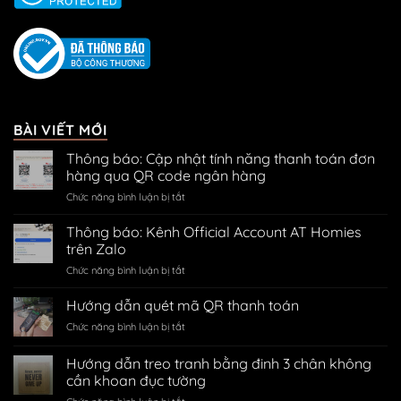
BÀI VIẾT MỚI
Thông báo: Cập nhật tính năng thanh toán đơn
hàng qua QR code ngân hàng
ở
Chức năng bình luận bị tắt
Thông
báo:
Thông báo: Kênh Official Account AT Homies
Cập
trên Zalo
nhật
ở
Chức năng bình luận bị tắt
tính
Thông
năng
báo:
Hướng dẫn quét mã QR thanh toán
thanh
Kênh
toán
ở
Chức năng bình luận bị tắt
Official
đơn
Hướng
Account
hàng
dẫn
Hướng dẫn treo tranh bằng đinh 3 chân không
AT
qua
quét
Homies
cần khoan đục tường
QR
mã
trên
code