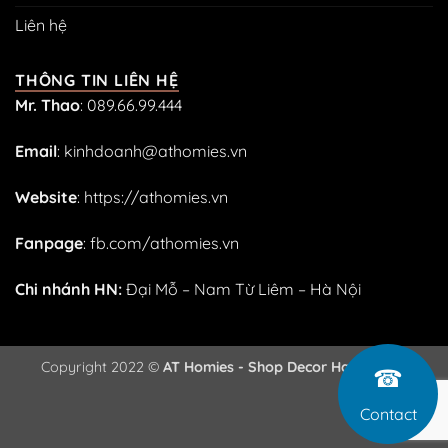
Liên hệ
THÔNG TIN LIÊN HỆ
Mr. Thao
:
089.66.99.444
Email
:
kinhdoanh@athomies.vn
Website
:
https://athomies.vn
Fanpage
:
fb.com/athomies.vn
Chi nhánh HN:
Đại Mỗ – Nam Từ Liêm – Hà Nội
Copyright 2022 ©
AT Homies - Shop Decor Handmade