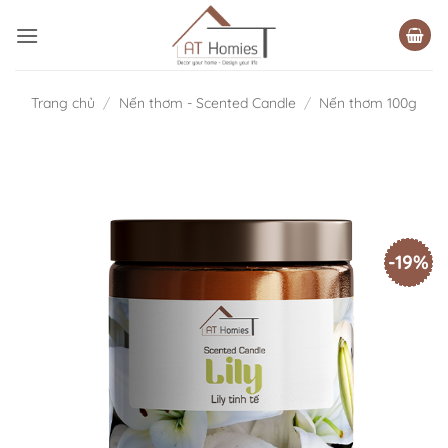
Bỏ
qua
nội
dung
Trang chủ
/
Nến thơm - Scented Candle
/
Nến thơm 100g
-19%