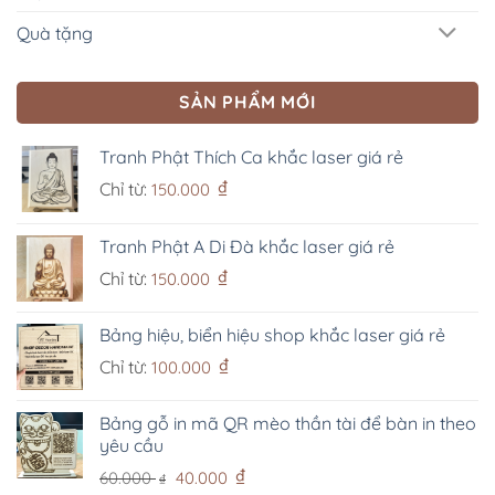
Quà tặng
SẢN PHẨM MỚI
Tranh Phật Thích Ca khắc laser giá rẻ
₫
Chỉ từ:
150.000
Tranh Phật A Di Đà khắc laser giá rẻ
₫
Chỉ từ:
150.000
Bảng hiệu, biển hiệu shop khắc laser giá rẻ
₫
Chỉ từ:
100.000
Bảng gỗ in mã QR mèo thần tài để bàn in theo
yêu cầu
Giá
Giá
₫
60.000
40.000
₫