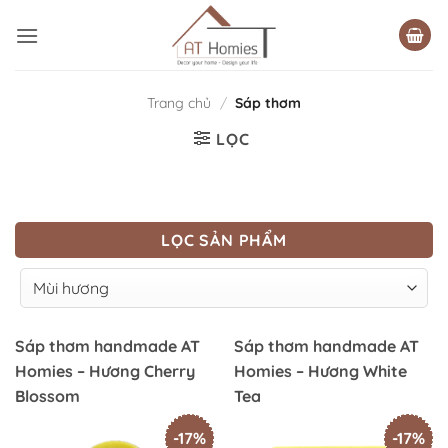
Bỏ
qua
nội
dung
Trang chủ
/
Sáp thơm
LỌC
LỌC SẢN PHẨM
Sáp thơm handmade AT
Sáp thơm handmade AT
Homies – Hương Cherry
Homies – Hương White
Blossom
Tea
-17%
-17%