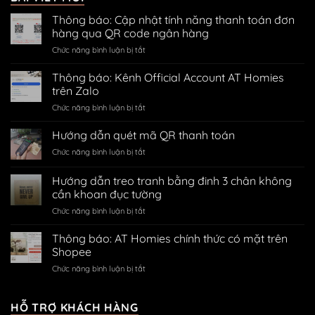
Thông báo: Cập nhật tính năng thanh toán đơn
hàng qua QR code ngân hàng
ở
Chức năng bình luận bị tắt
Thông
báo:
Thông báo: Kênh Official Account AT Homies
Cập
trên Zalo
nhật
ở
Chức năng bình luận bị tắt
tính
Thông
năng
báo:
Hướng dẫn quét mã QR thanh toán
thanh
Kênh
toán
ở
Chức năng bình luận bị tắt
Official
đơn
Hướng
Account
hàng
dẫn
Hướng dẫn treo tranh bằng đinh 3 chân không
AT
qua
quét
Homies
cần khoan đục tường
QR
mã
trên
code
ở
Chức năng bình luận bị tắt
QR
Zalo
ngân
Hướng
thanh
hàng
dẫn
toán
Thông báo: AT Homies chính thức có mặt trên
treo
Shopee
tranh
ở
Chức năng bình luận bị tắt
bằng
Thông
đinh
báo:
3
AT
HỖ TRỢ KHÁCH HÀNG
chân