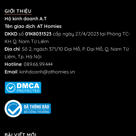
GIỚI THIỆU
Hộ kinh doanh A.T
Tên giao dịch
:
AT Homies
DKKD
số
01K8031323
cấp ngày 27/4/2023 tại Phòng TC-
KH Q. Nam Từ Liêm
Địa chỉ
: Số 2, ngách 371/10 Đại Mỗ, P. Đại Mỗ, Q. Nam Từ
Liêm, Tp. Hà Nội
Hotline
:
089.66.99.444
Email
:
kinhdoanh@athomies.vn
BÀI VIẾT MỚI