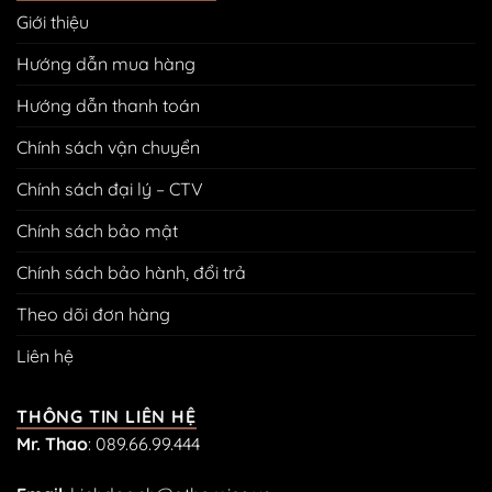
Homies
không
Giới thiệu
chính
cần
thức
khoan
có
Hướng dẫn mua hàng
đục
mặt
tường
trên
Hướng dẫn thanh toán
Shopee
Chính sách vận chuyển
Chính sách đại lý – CTV
Chính sách bảo mật
Chính sách bảo hành, đổi trả
Theo dõi đơn hàng
Liên hệ
THÔNG TIN LIÊN HỆ
Mr. Thao
:
089.66.99.444