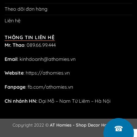
Theo dõi đơn hàng
Liên hệ
THÔNG TIN LIÊN HỆ
Mr. Thao
:
089.66.99.444
Email
:
kinhdoanh@athomies.vn
Website
:
https://athomies.vn
Fanpage
:
fb.com/athomies.vn
Chi nhánh HN:
Đại Mỗ – Nam Từ Liêm – Hà Nội
Copyright 2022 ©
AT Homies - Shop Decor Handmade