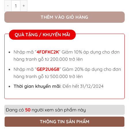
Tranh Phật Thích Ca khắc laser giá rẻ số lượng
THÊM VÀO GIỎ HÀNG
QUÀ TẶNG / KHUYẾN MÃI
Nhập mã “
4FDFKC2K
” Giảm 10% áp dụng cho đơn
hàng tranh gỗ từ 200.000 trở lên
Nhập mã “
GEP2U6G8
” Giảm 20% áp dụng cho đơn
hàng tranh gỗ từ 500.000 trở lên
Thời gian khuyến mãi
: Đến hết 31/12/2024
Đang có
50
người xem sản phẩm này
THÔNG TIN SẢN PHẨM