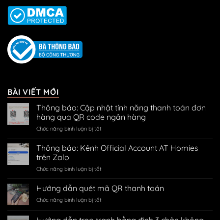
BÀI VIẾT MỚI
Thông báo: Cập nhật tính năng thanh toán đơn
hàng qua QR code ngân hàng
ở
Chức năng bình luận bị tắt
Thông
báo:
Thông báo: Kênh Official Account AT Homies
Cập
trên Zalo
nhật
ở
Chức năng bình luận bị tắt
tính
Thông
năng
báo:
Hướng dẫn quét mã QR thanh toán
thanh
Kênh
toán
ở
Chức năng bình luận bị tắt
Official
đơn
Hướng
Account
hàng
dẫn
Hướng dẫn treo tranh bằng đinh 3 chân không
AT
qua