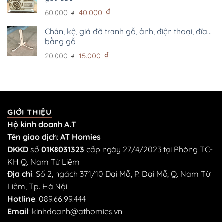
Giá
Giá
₫
60.000
40.000
₫
gốc
hiện
là:
tại
Chân, kệ, giá đỡ tranh gỗ, ảnh, điện thoại, đĩa...
bằng gỗ
60.000 ₫.
là:
40.000 ₫.
Giá
Giá
₫
20.000
15.000
₫
gốc
hiện
là:
tại
20.000 ₫.
là:
15.000 ₫.
GIỚI THIỆU
Hộ kinh doanh A.T
Tên giao dịch
:
AT Homies
DKKD
số
01K8031323
cấp ngày 27/4/2023 tại Phòng TC-
KH Q. Nam Từ Liêm
Địa chỉ
: Số 2, ngách 371/10 Đại Mỗ, P. Đại Mỗ, Q. Nam Từ
Liêm, Tp. Hà Nội
Hotline
:
089.66.99.444
Email
:
kinhdoanh@athomies.vn