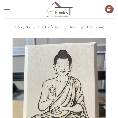
Bỏ
qua
nội
dung
Trang chủ
/
Tranh gỗ decor
/
Tranh gỗ khắc Laser