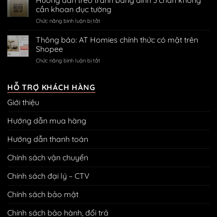
quét
Homies
cần khoan đục tường
QR
mã
trên
code
ở
Chức năng bình luận bị tắt
QR
Zalo
ngân
Hướng
thanh
hàng
dẫn
toán
Thông báo: AT Homies chính thức có mặt trên
treo
Shopee
tranh
ở
Chức năng bình luận bị tắt
bằng
Thông
đinh
báo:
3
AT
HỖ TRỢ KHÁCH HÀNG
chân
Homies
không
Giới thiệu
chính
cần
thức
khoan
có
Hướng dẫn mua hàng
đục
mặt
tường
trên
Hướng dẫn thanh toán
Shopee
Chính sách vận chuyển
Chính sách đại lý – CTV
Chính sách bảo mật
Chính sách bảo hành, đổi trả