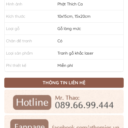
Hình ảnh
Phật Thích Ca
Kích thước
10x15cm, 15x20cm
Loại gỗ
Gỗ lòng mức
Chân đế tranh
Có
Loại sản phẩm
Tranh gỗ khắc laser
Phí thiết kế
Miễn phí
THÔNG TIN LIÊN HỆ