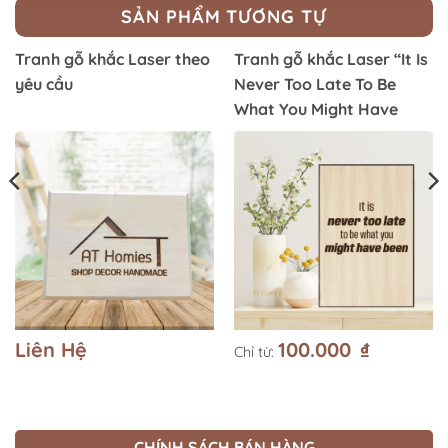
SẢN PHẨM TƯƠNG TỰ
Tranh gỗ khắc Laser theo
Tranh gỗ khắc Laser “It Is
yêu cầu
Never Too Late To Be
What You Might Have
Been”
Liên Hệ
100.000
₫
Chỉ từ:
CHÍNH SÁCH BÁN HÀNG