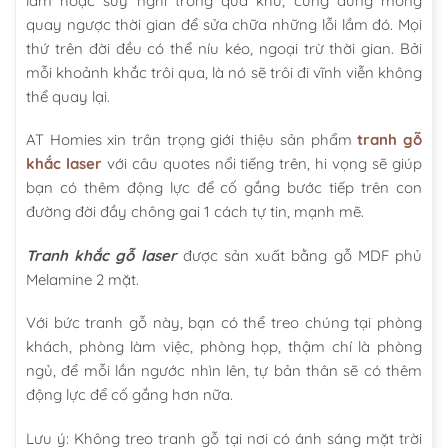
làm hoặc suy nghĩ trong quá khứ, cũng đừng mong
quay ngược thời gian để sửa chữa những lỗi lầm đó. Mọi
thứ trên đời đều có thể níu kéo, ngoại trừ thời gian. Bởi
mỗi khoảnh khắc trôi qua, là nó sẽ trôi đi vĩnh viễn không
thể quay lại.
AT Homies xin trân trọng giới thiệu sản phẩm
tranh gỗ
khắc laser
với câu quotes nổi tiếng trên, hi vọng sẽ giúp
bạn có thêm động lực để cố gắng bước tiếp trên con
đường đời đầy chông gai 1 cách tự tin, mạnh mẽ.
Tranh khắc gỗ laser
được sản xuất bằng gỗ MDF phủ
Melamine 2 mặt.
Với bức tranh gỗ này, bạn có thể treo chúng tại phòng
khách, phòng làm việc, phòng họp, thậm chí là phòng
ngủ, để mỗi lần ngước nhìn lên, tự bản thân sẽ có thêm
động lực để cố gắng hơn nữa.
Lưu ý: Không treo tranh gỗ tại nơi có ánh sáng mặt trời