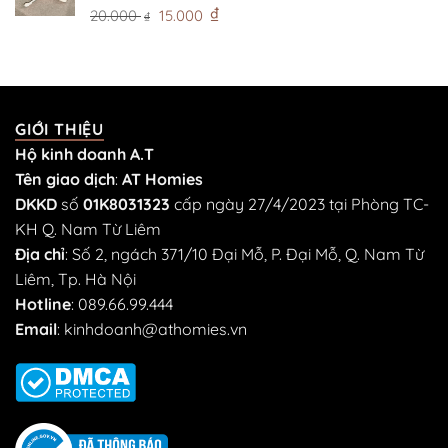
40.000 ₫.
Giá
Giá
₫
20.000
15.000
₫
gốc
hiện
là:
tại
20.000 ₫.
là:
15.000 ₫.
GIỚI THIỆU
Hộ kinh doanh A.T
Tên giao dịch
:
AT Homies
DKKD
số
01K8031323
cấp ngày 27/4/2023 tại Phòng TC-
KH Q. Nam Từ Liêm
Địa chỉ
: Số 2, ngách 371/10 Đại Mỗ, P. Đại Mỗ, Q. Nam Từ
Liêm, Tp. Hà Nội
Hotline
:
089.66.99.444
Email
:
kinhdoanh@athomies.vn