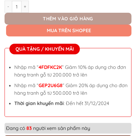
Tranh gỗ khắc Laser "Every Moment Is a Fresh Beginning" số l
THÊM VÀO GIỎ HÀNG
MUA TRÊN SHOPEE
QUÀ TẶNG / KHUYẾN MÃI
Nhập mã “
4FDFKC2K
” Giảm 10% áp dụng cho đơn
hàng tranh gỗ từ 200.000 trở lên
Nhập mã “
GEP2U6G8
” Giảm 20% áp dụng cho đơn
hàng tranh gỗ từ 500.000 trở lên
Thời gian khuyến mãi
: Đến hết 31/12/2024
Đang có
83
người xem sản phẩm này