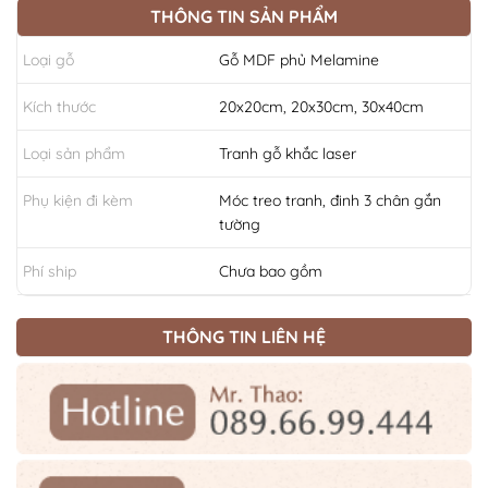
THÔNG TIN SẢN PHẨM
Loại gỗ
Gỗ MDF phủ Melamine
Kích thước
20x20cm, 20x30cm, 30x40cm
Loại sản phẩm
Tranh gỗ khắc laser
Phụ kiện đi kèm
Móc treo tranh, đinh 3 chân gắn
tường
Phí ship
Chưa bao gồm
THÔNG TIN LIÊN HỆ