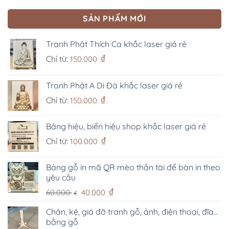
SẢN PHẨM MỚI
Tranh Phật Thích Ca khắc laser giá rẻ
₫
Chỉ từ:
150.000
Tranh Phật A Di Đà khắc laser giá rẻ
₫
Chỉ từ:
150.000
Bảng hiệu, biển hiệu shop khắc laser giá rẻ
₫
Chỉ từ:
100.000
Bảng gỗ in mã QR mèo thần tài để bàn in theo
yêu cầu
Giá
Giá
₫
60.000
40.000
₫
gốc
hiện
là:
tại
Chân, kệ, giá đỡ tranh gỗ, ảnh, điện thoại, đĩa...
bằng gỗ
60.000 ₫.
là: