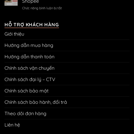
Shopee
tranh
ở
Chức năng bình luận bị tắt
bằng
Thông
đinh
báo:
3
AT
HỖ TRỢ KHÁCH HÀNG
chân
Homies
không
Giới thiệu
chính
cần
thức
khoan
có
Hướng dẫn mua hàng
đục
mặt
tường
trên
Hướng dẫn thanh toán
Shopee
Chính sách vận chuyển
Chính sách đại lý – CTV
Chính sách bảo mật
Chính sách bảo hành, đổi trả
Theo dõi đơn hàng
Liên hệ