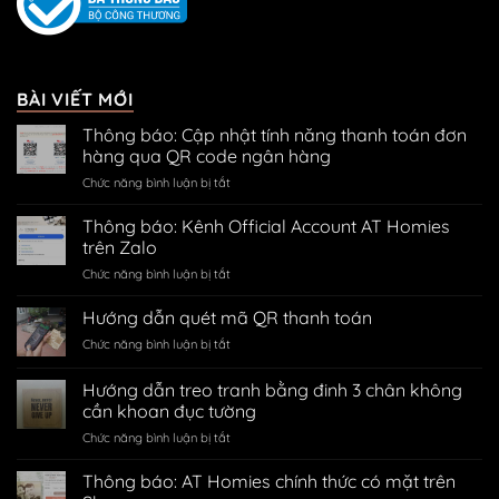
BÀI VIẾT MỚI
Thông báo: Cập nhật tính năng thanh toán đơn
hàng qua QR code ngân hàng
ở
Chức năng bình luận bị tắt
Thông
báo:
Thông báo: Kênh Official Account AT Homies
Cập
trên Zalo
nhật
ở
Chức năng bình luận bị tắt
tính
Thông
năng
báo:
Hướng dẫn quét mã QR thanh toán
thanh
Kênh
toán
ở
Chức năng bình luận bị tắt
Official
đơn
Hướng
Account
hàng
dẫn
Hướng dẫn treo tranh bằng đinh 3 chân không
AT
qua
quét
Homies
cần khoan đục tường
QR
mã
trên
code
ở
Chức năng bình luận bị tắt
QR
Zalo
ngân
Hướng
thanh
hàng
dẫn
toán
Thông báo: AT Homies chính thức có mặt trên
treo