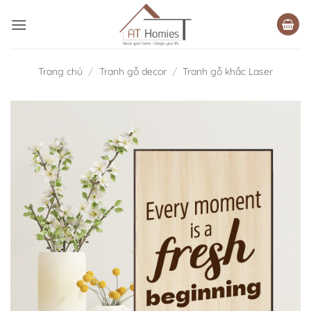
Bỏ
qua
nội
dung
Trang chủ
/
Tranh gỗ decor
/
Tranh gỗ khắc Laser