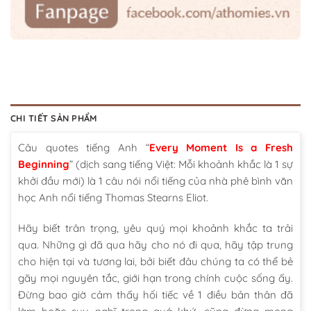
CHI TIẾT SẢN PHẨM
Câu quotes tiếng Anh “
Every Moment Is a Fresh
Beginning
” (dịch sang tiếng Việt: Mỗi khoảnh khắc là 1 sự
khởi đầu mới) là 1 câu nói nổi tiếng của nhà phê bình văn
học Anh nổi tiếng Thomas Stearns Eliot.
Hãy biết trân trọng, yêu quý mọi khoảnh khắc ta trải
qua. Những gì đã qua hãy cho nó đi qua, hãy tập trung
cho hiện tại và tương lai, bởi biết đâu chúng ta có thể bẻ
gãy mọi nguyên tắc, giới hạn trong chính cuộc sống ấy.
Đừng bao giờ cảm thấy hối tiếc về 1 điều bản thân đã