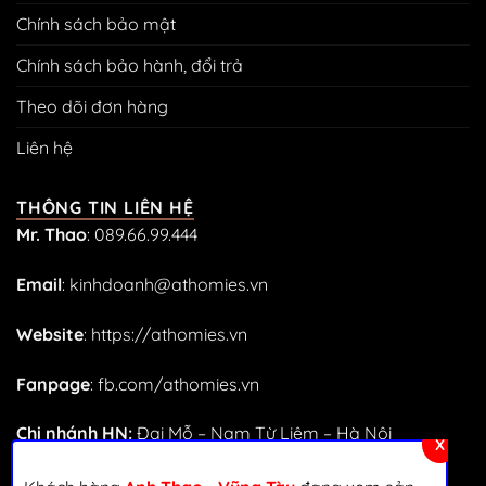
Chính sách bảo mật
Chính sách bảo hành, đổi trả
Theo dõi đơn hàng
Liên hệ
THÔNG TIN LIÊN HỆ
Mr. Thao
:
089.66.99.444
Email
:
kinhdoanh@athomies.vn
Website
:
https://athomies.vn
Fanpage
:
fb.com/athomies.vn
Chi nhánh HN:
Đại Mỗ – Nam Từ Liêm – Hà Nội
X