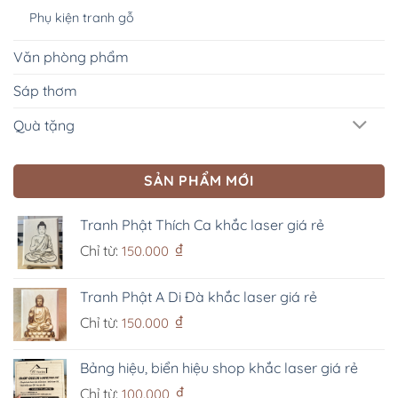
Phụ kiện tranh gỗ
Văn phòng phẩm
Sáp thơm
Quà tặng
SẢN PHẨM MỚI
Tranh Phật Thích Ca khắc laser giá rẻ
₫
Chỉ từ:
150.000
Tranh Phật A Di Đà khắc laser giá rẻ
₫
Chỉ từ:
150.000
Bảng hiệu, biển hiệu shop khắc laser giá rẻ
₫
Chỉ từ:
100.000