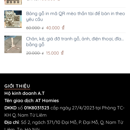
Bảng gỗ in mã QR mèo thần tài để bàn in theo
yêu cầu
Giá
Giá
₫
60.000
40.000
₫
gốc
hiện
là:
tại
Chân, kệ, giá đỡ tranh gỗ, ảnh, điện thoại, đĩa...
bằng gỗ
60.000 ₫.
là:
40.000 ₫.
Giá
Giá
₫
20.000
15.000
₫
gốc
hiện
là:
tại
20.000 ₫.
là:
15.000 ₫.
GIỚI THIỆU
Hộ kinh doanh A.T
Tên giao dịch
:
AT Homies
DKKD
số
01K8031323
cấp ngày 27/4/2023 tại Phòng TC-
KH Q. Nam Từ Liêm
Địa chỉ
: Số 2, ngách 371/10 Đại Mỗ, P. Đại Mỗ, Q. Nam Từ
Liêm, Tp. Hà Nội