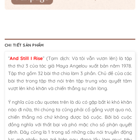
CHI TIẾT SẢN PHẨM
“
And Still I Rise
” (Tạm dịch: Và tôi vẫn vươn lên) là tập
thơ thứ 3 của tác giả Maya Angelou xuất bản năm 1978.
Tập thơ gồm 32 bài thơ chia làm 3 phần. Chủ đề của các
bài thơ trong tập thơ nói trên tập trung vào quyết tâm
vượt lên khó khăn và chiến thắng sự nản lòng.
Ý nghĩa của câu quotes trên là dù có gặp bất kì khó khăn
nào đi nữa, thì chúng ta cũng phải cố gắng vượt qua nó,
chiến thắng nó chứ không được bỏ cuộc. Bởi bỏ cuộc
đồng nghĩa với thất bại và phó mặc cho số phận quyết
định. Đây cũng là 1 trong số những câu nói truyền động
lực mà nhiều bạn trẻ hiện nay đang lấy làm mục tiêu