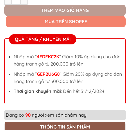
THÊM VÀO GIỎ HÀNG
MUA TRÊN SHOPEE
QUÀ TẶNG / KHUYẾN MÃI
Nhập mã “
4FDFKC2K
” Giảm 10% áp dụng cho đơn
hàng tranh gỗ từ 200.000 trở lên
Nhập mã “
GEP2U6G8
” Giảm 20% áp dụng cho đơn
hàng tranh gỗ từ 500.000 trở lên
Thời gian khuyến mãi
: Đến hết 31/12/2024
Đang có
90
người xem sản phẩm này
THÔNG TIN SẢN PHẨM