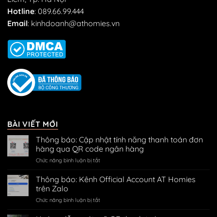
Hotline
:
089.66.99.444
Email
:
kinhdoanh@athomies.vn
BÀI VIẾT MỚI
Thông báo: Cập nhật tính năng thanh toán đơn
hàng qua QR code ngân hàng
ở
Chức năng bình luận bị tắt
Thông
báo:
Thông báo: Kênh Official Account AT Homies
Cập
trên Zalo
nhật
ở
Chức năng bình luận bị tắt
tính
Thông
năng
báo: