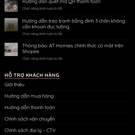
Hướng dẫn quét mã QR thanh toán
thanh
Kênh
toán
ở
Chức năng bình luận bị tắt
Official
đơn
Hướng
Account
hàng
dẫn
Hướng dẫn treo tranh bằng đinh 3 chân không
AT
qua
quét
Homies
cần khoan đục tường
QR
mã
trên
code
ở
Chức năng bình luận bị tắt
QR
Zalo
ngân
Hướng
thanh
hàng
dẫn
toán
Thông báo: AT Homies chính thức có mặt trên
treo
Shopee
tranh
ở
Chức năng bình luận bị tắt
bằng
Thông
đinh
báo:
3
AT
HỖ TRỢ KHÁCH HÀNG
chân
Homies
không
Giới thiệu
chính
cần
thức
khoan
có
Hướng dẫn mua hàng
đục
mặt
tường
trên
Hướng dẫn thanh toán
Shopee
Chính sách vận chuyển
Chính sách đại lý – CTV