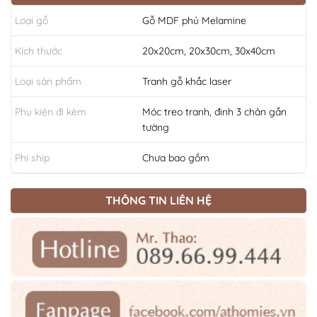
Loại gỗ
Gỗ MDF phủ Melamine
Kích thước
20x20cm, 20x30cm, 30x40cm
Loại sản phẩm
Tranh gỗ khắc laser
Phụ kiện đi kèm
Móc treo tranh, đinh 3 chân gắn
tường
Phí ship
Chưa bao gồm
THÔNG TIN LIÊN HỆ