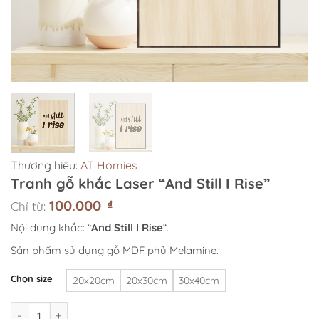
Thương hiệu:
AT Homies
Tranh gỗ khắc Laser “And Still I Rise”
100.000
₫
Chỉ từ:
Nội dung khắc: “
And Still I Rise
“.
Sản phẩm sử dụng gỗ MDF phủ Melamine.
Chọn size
20x20cm
20x30cm
30x40cm
Tranh gỗ khắc Laser "And Still I Rise" số lượng