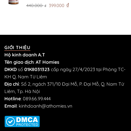
Giá
Giá
₫
440.000
399.000
₫
gốc
hiện
là:
tại
440.000 ₫.
là:
399.000 ₫.
GIỚI THIỆU
Hộ kinh doanh A.T
Tên giao dịch
:
AT Homies
DKKD
số
01K8031323
cấp ngày 27/4/2023 tại Phòng TC-
KH Q. Nam Từ Liêm
Địa chỉ
: Số 2, ngách 371/10 Đại Mỗ, P. Đại Mỗ, Q. Nam Từ
Liêm, Tp. Hà Nội
Hotline
:
089.66.99.444
Email
:
kinhdoanh@athomies.vn