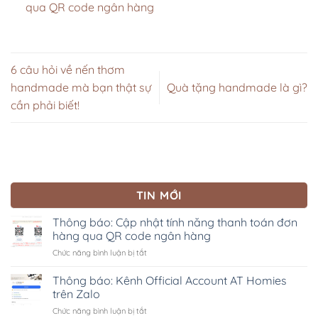
qua QR code ngân hàng
6 câu hỏi về nến thơm
handmade mà bạn thật sự
Quà tặng handmade là gì?
cần phải biết!
TIN MỚI
Thông báo: Cập nhật tính năng thanh toán đơn
hàng qua QR code ngân hàng
ở
Chức năng bình luận bị tắt
Thông
báo:
Thông báo: Kênh Official Account AT Homies
Cập
trên Zalo
nhật
ở
Chức năng bình luận bị tắt
tính