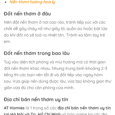
Nến thơm hương hoa ly
Đốt nến thơm ở đâu
Nên đặt nến thơm ở nơi cao ráo, tránh tiếp xúc với các
chất dễ gây cháy nổ như giấy tờ, quần áo hoặc bật lửa
do khi đốt nó sẽ toả ra nhiệt lớn.. Tránh xa tầm tay trẻ
em.
Đốt nến thơm trong bao lâu
Tuỳ vào diện tích phòng và mùi hương mà có thời gian
đốt nến thơm khác nhau. Nhưng trung bình khoảng 2-3
tiếng thì các bạn nên tắt đi và đốt tiếp vào ngày hôm
sau. Vừa giúp nến dùng được lâu, vừa tạo không gian thư
giãn vừa đủ cho căn phòng của mình.
Địa chỉ bán nến thơm uy tín
AT Homies
là 1 trong số các
địa chỉ bán nến thơm uy tín
tại Hà Nội và Tp. Hồ Chí Minh
và bán online tại các địa