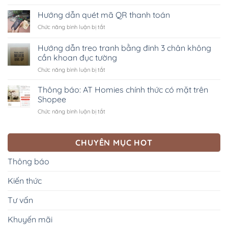
Thông
năng
báo:
Hướng dẫn quét mã QR thanh toán
thanh
Kênh
toán
ở
Chức năng bình luận bị tắt
Official
đơn
Hướng
Account
hàng
dẫn
Hướng dẫn treo tranh bằng đinh 3 chân không
AT
qua
quét
Homies
cần khoan đục tường
QR
mã
trên
code
ở
Chức năng bình luận bị tắt
QR
Zalo
ngân
Hướng
thanh
hàng
dẫn
toán
Thông báo: AT Homies chính thức có mặt trên
treo
Shopee
tranh
ở
Chức năng bình luận bị tắt
bằng
Thông
đinh
báo:
3
AT
chân
CHUYÊN MỤC HOT
Homies
không
chính
cần
Thông báo
thức
khoan
có
đục
Kiến thức
mặt
tường
trên
Shopee
Tư vấn
Khuyến mãi