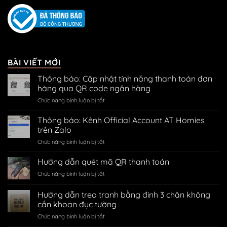
BÀI VIẾT MỚI
Thông báo: Cập nhật tính năng thanh toán đơn
hàng qua QR code ngân hàng
ở
Chức năng bình luận bị tắt
Thông
báo:
Thông báo: Kênh Official Account AT Homies
Cập
trên Zalo
nhật
ở
Chức năng bình luận bị tắt
tính
Thông
năng
báo:
Hướng dẫn quét mã QR thanh toán
thanh
Kênh
toán
ở
Chức năng bình luận bị tắt
Official
đơn
Hướng
Account
hàng
dẫn
Hướng dẫn treo tranh bằng đinh 3 chân không
AT
qua
quét
Homies
cần khoan đục tường
QR
mã
trên
code
ở
Chức năng bình luận bị tắt
QR
Zalo
ngân
Hướng
thanh