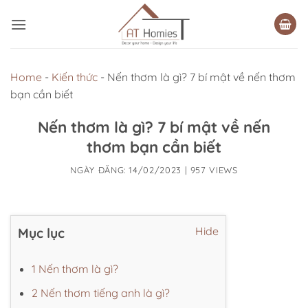
Bỏ
qua
nội
dung
Home
-
Kiến thức
-
Nến thơm là gì? 7 bí mật về nến thơm
bạn cần biết
Nến thơm là gì? 7 bí mật về nến
thơm bạn cần biết
NGÀY ĐĂNG:
14/02/2023
|
957 VIEWS
Hide
Mục lục
1 Nến thơm là gì?
2 Nến thơm tiếng anh là gì?