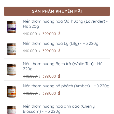
SẢN PHẨM KHUYẾN MÃI
Nến thơm hương hoa Oải hương (Lavender) -
Hũ 220g
Giá
Giá
₫
440.000
399.000
₫
gốc
hiện
là:
tại
Nến thơm hương hoa Ly (Lily) - Hũ 220g
440.000 ₫.
là:
Giá
Giá
₫
440.000
399.000
₫
399.000 ₫.
gốc
hiện
là:
tại
Nến thơm hương Bạch trà (White Tea) - Hũ
440.000 ₫.
là:
220g
399.000 ₫.
Giá
Giá
₫
440.000
399.000
₫
gốc
hiện
là:
tại
Nến thơm hương hổ phách (Amber) - Hũ 220g
440.000 ₫.
là:
Giá
Giá
₫
440.000
399.000
₫
399.000 ₫.
gốc
hiện
là:
tại
Nến thơm hương hoa anh đào (Cherry
440.000 ₫.
là:
Blossom) - Hũ 220g
399.000 ₫.