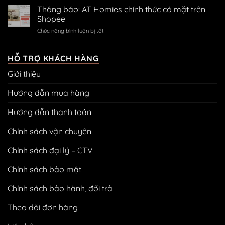
hàng
dẫn
toán
Thông báo: AT Homies chính thức có mặt trên
treo
Shopee
tranh
ở
Chức năng bình luận bị tắt
bằng
Thông
đinh
báo:
3
AT
HỖ TRỢ KHÁCH HÀNG
chân
Homies
không
Giới thiệu
chính
cần
thức
khoan
có
Hướng dẫn mua hàng
đục
mặt
tường
trên
Hướng dẫn thanh toán
Shopee
Chính sách vận chuyển
Chính sách đại lý – CTV
Chính sách bảo mật
Chính sách bảo hành, đổi trả
Theo dõi đơn hàng