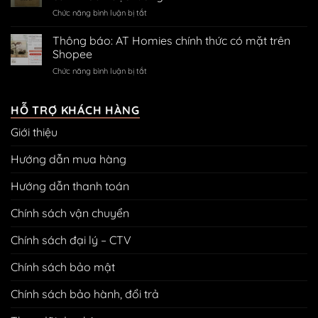
mã
trên
code
ở
Chức năng bình luận bị tắt
QR
Zalo
ngân
Hướng
thanh
hàng
dẫn
toán
Thông báo: AT Homies chính thức có mặt trên
treo
Shopee
tranh
ở
Chức năng bình luận bị tắt
bằng
Thông
đinh
báo:
3
AT
HỖ TRỢ KHÁCH HÀNG
chân
Homies
không
Giới thiệu
chính
cần
thức
khoan
có
Hướng dẫn mua hàng
đục
mặt
tường
trên
Hướng dẫn thanh toán
Shopee
Chính sách vận chuyển
Chính sách đại lý – CTV
Chính sách bảo mật
Chính sách bảo hành, đổi trả