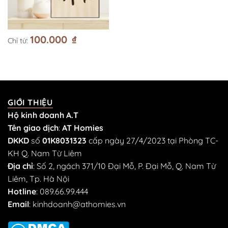
100.000
₫
Chỉ từ:
GIỚI THIỆU
Hộ kinh doanh A.T
Tên giao dịch
:
AT Homies
DKKD
số
01K8031323
cấp ngày 27/4/2023 tại Phòng TC-
KH Q. Nam Từ Liêm
Địa chỉ
: Số 2, ngách 371/10 Đại Mỗ, P. Đại Mỗ, Q. Nam Từ
Liêm, Tp. Hà Nội
Hotline
:
089.66.99.444
Email
:
kinhdoanh@athomies.vn