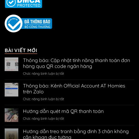
BÀI VIẾT MỚI
Thông báo: Cập nhật tính năng thanh toán đơn
hàng qua QR code ngân hàng
ở
Chức năng bình luận bị tắt
Thông
báo:
Thông báo: Kênh Official Account AT Homies
Cập
trên Zalo
nhật
ở
Chức năng bình luận bị tắt
tính
Thông
năng
báo:
Hướng dẫn quét mã QR thanh toán
thanh
Kênh
toán
ở
Chức năng bình luận bị tắt
Official
đơn
Hướng
Account
hàng
dẫn
Hướng dẫn treo tranh bằng đinh 3 chân không
AT
qua
quét
Homies
cần khoan đục tường
QR