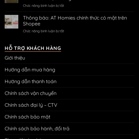
mã
trên
code
ở
Chức năng bình luận bị tắt
QR
Zalo
ngân
Hướng
thanh
hàng
dẫn
toán
Thông báo: AT Homies chính thức có mặt trên
treo
Shopee
tranh
ở
Chức năng bình luận bị tắt
bằng
Thông
đinh
báo:
3
AT
HỖ TRỢ KHÁCH HÀNG
chân
Homies
không
Giới thiệu
chính
cần
thức
khoan
có
Hướng dẫn mua hàng
đục
mặt
tường
trên
Hướng dẫn thanh toán
Shopee
Chính sách vận chuyển
Chính sách đại lý – CTV
Chính sách bảo mật
Chính sách bảo hành, đổi trả