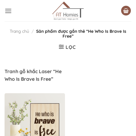
Bỏ
qua
nội
dung
Trang chủ
/
Sản phẩm được gắn thẻ “He Who Is Brave Is
Free”
LỌC
Tranh gỗ khắc Laser “He
Who Is Brave Is Free”