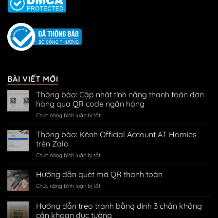
BÀI VIẾT MỚI
Thông báo: Cập nhật tính năng thanh toán đơn
hàng qua QR code ngân hàng
ở
Chức năng bình luận bị tắt
Thông
báo:
Thông báo: Kênh Official Account AT Homies
Cập
trên Zalo
nhật
ở
Chức năng bình luận bị tắt
tính
Thông
năng
báo:
Hướng dẫn quét mã QR thanh toán
thanh
Kênh
toán
ở
Chức năng bình luận bị tắt
Official
đơn
Hướng
Account
hàng
dẫn
Hướng dẫn treo tranh bằng đinh 3 chân không
AT
qua
quét
Homies
cần khoan đục tường
QR