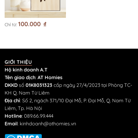
100.000
₫
Chỉ từ:
GIỚI THIỆU
Hộ kinh doanh A.T
Tên giao dịch
:
AT Homies
DKKD
số
01K8031323
cấp ngày 27/4/2023 tại Phòng TC-
KH Q. Nam Từ Liêm
Địa chỉ
: Số 2, ngách 371/10 Đại Mỗ, P. Đại Mỗ, Q. Nam Từ
Liêm, Tp. Hà Nội
Hotline
:
089.66.99.444
Email
:
kinhdoanh@athomies.vn