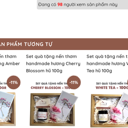
Đang có
98
người xem sản phẩm này
ẢN PHẨM TƯƠNG TỰ
ến thơm
Set quà tặng nến thơm
Set quà tặng nến 
ng Amber
handmade hương Cherry
handmade hương 
Blossom hũ 100g
Tea hũ 100g
-11%
-11%