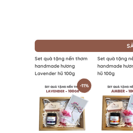
S
Set quà tặng nến thơm
Set quà tặng n
handmade hương
handmade hươ
Lavender hũ 100g
hũ 100g
-11%