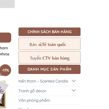
CHÍNH SÁCH BÁN HÀNG
thơm
White
DANH MỤC SẢN PHẨM
-11%
Nến thơm – Scented Candle
Tranh gỗ decor
Văn phòng phẩm