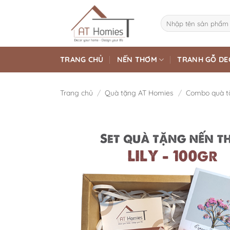
Bỏ
qua
Tìm
kiếm:
nội
dung
TRANG CHỦ
NẾN THƠM
TRANH GỖ DE
Trang chủ
/
Quà tặng AT Homies
/
Combo quà t