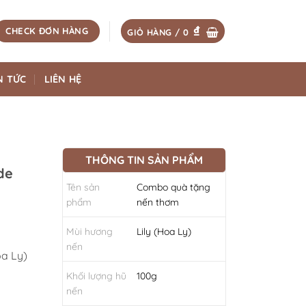
₫
CHECK ĐƠN HÀNG
GIỎ HÀNG /
0
N TỨC
LIÊN HỆ
THÔNG TIN SẢN PHẨM
de
Tên sản
Combo quà tặng
phẩm
nến thơm
Mùi hương
Lily (Hoa Ly)
nến
a Ly)
Khối lượng hũ
100g
nến