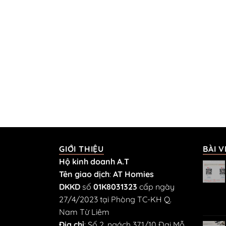
GIỚI THIỆU
BÀI V
Hộ kinh doanh A.T
Tên giao dịch
:
AT Homies
DKKD
số
01K8031323
cấp ngày
27/4/2023 tại Phòng TC-KH Q.
Nam Từ Liêm
Địa chỉ
: Số 2, ngách 371/10 Đại Mỗ,