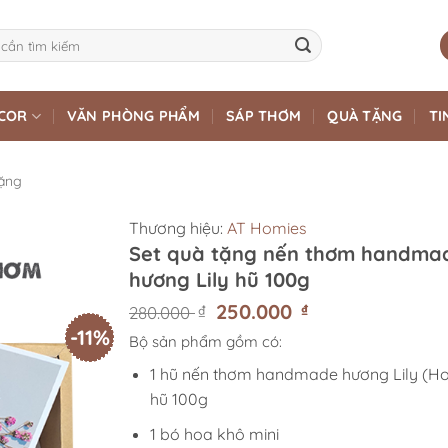
COR
VĂN PHÒNG PHẨM
SÁP THƠM
QUÀ TẶNG
TI
ặng
Thương hiệu:
AT Homies
Set quà tặng nến thơm handma
hương Lily hũ 100g
Giá
250.000
Giá
₫
₫
280.000
gốc
hiện
-11%
Bộ sản phẩm gồm có:
là:
tại
280.000 ₫.
là:
1 hũ nến thơm handmade hương Lily (Ho
250.000 ₫.
hũ 100g
1 bó hoa khô mini