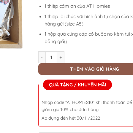
1 thiệp cám ơn của AT Homies
1 thiệp lời chúc với hình ảnh tự chọn của
hàng gửi (size A5)
1 hộp quà cứng cáp có buộc nơ kèm túi 
bằng giấy
Set quà tặng nến thơm handmade hương Lily 
THÊM VÀO GIỎ HÀNG
QUÀ TẶNG / KHUYẾN MÃI
Nhập code “ATHOMIES10” khi thanh toán để
giảm giá 10% cho đơn hàng.
Áp dụng đến hết 30/11/2022