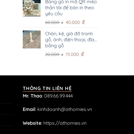
Bảng gỗ in mã QR mèo
thần tài để bàn in theo
yêu cầu
Giá
Giá
₫
60.000
40.000
₫
gốc
hiện
là:
tại
Chân, kệ, giá đỡ tranh
gỗ, ảnh, điện thoại, đĩa...
60.000 ₫.
là:
bằng gỗ
40.000 ₫.
Giá
Giá
₫
20.000
15.000
₫
gốc
hiện
là:
tại
20.000 ₫.
là:
15.000 ₫.
THÔNG TIN LIÊN HỆ
Mr. Thao
:
089.66.99.444
Email
:
kinhdoanh@athomies.vn
Website
:
https://athomies.vn