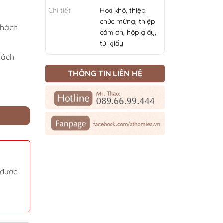
Chi tiết
Hoa khô, thiệp
chúc mừng, thiệp
 khách
cám ơn, hộp giấy,
túi giấy
xách
THÔNG TIN LIÊN HỆ
hũ 100g số lượng
 được