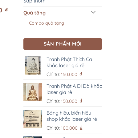
Sáp thơm
00
₫
Giá
Quà tặng
hiện
tại
là:
Combo quà tặng
250.000 ₫.
SẢN PHẨM MỚI
Tranh Phật Thích Ca
khắc laser giá rẻ
₫
Chỉ từ:
150.000
Tranh Phật A Di Đà khắc
laser giá rẻ
₫
Chỉ từ:
150.000
Bảng hiệu, biển hiệu
shop khắc laser giá rẻ
₫
Chỉ từ:
100.000